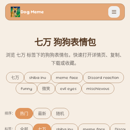
Dog Meme
菜单
七万 狗狗表情包
浏览 七万 标签下的狗狗表情包，快速打开详情页、复制、
下载或收藏。
七万
shiba inu
meme face
Discord reaction
funny
微笑
evil eyes
mischievous
热门
最新
随机
排序：
全部
七万
shiba inu
meme face
Discord
标签：