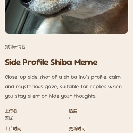
狗狗表情包
Side Profile Shiba Meme
Close-up side shot of a shiba inu’s profile, calm
and mysterious gaze, suitable for replies when
you stay silent or hide your thoughts.
上传者
热度
安妮
0
上传时间
更新时间